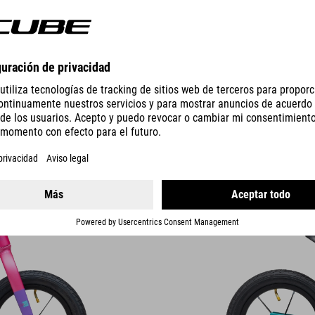
NUMOVE 120
WALK
1190
SEK