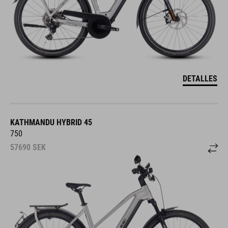
DETALLES
KATHMANDU HYBRID 45
750
57690
SEK