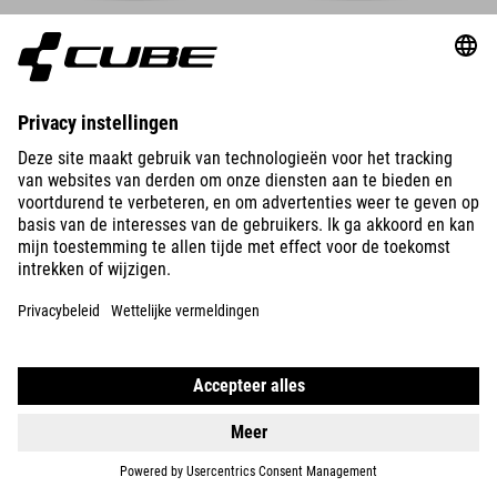
DETAILS
COLOUR VARIANTS
ACID 240
DISC