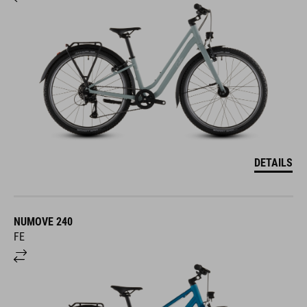
DETAILS
NUMOVE 240
FE