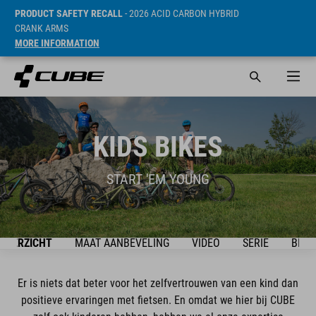
PRODUCT SAFETY RECALL
- 2026 ACID CARBON HYBRID
CRANK ARMS
MORE INFORMATION
KIDS BIKES
START 'EM YOUNG
OVERZICHT
MAAT AANBEVELING
VIDEO
SERIE
BIKE
Er is niets dat beter voor het zelfvertrouwen van een kind dan
positieve ervaringen met fietsen. En omdat we hier bij CUBE