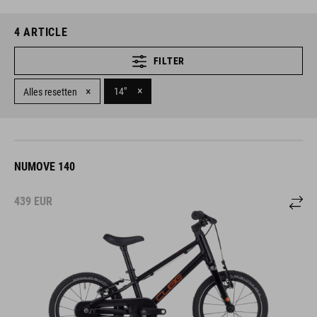
4
ARTICLE
FILTER
×
×
14"
Alles resetten
NUMOVE 140
439
EUR