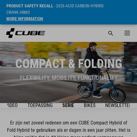
PRODUCT SAFETY RECALL
- 2026 ACID CARBON HYBRID
CRANK ARMS
MORE INFORMATION
COMPACT & FOLDING
FLEXIBILITY, MOBILITY, FUNCTIONALITY
VIDEO
TOEPASSING
SERIE
BIKES
NEWSLETTER
Er zijn net zoveel redenen om een CUBE Compact Hybrid of
Fold Hybrid te gebruiken als er dagen in een jaar zitten. Het is