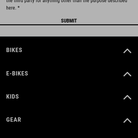
the third party for anything other than the purpose described
here. *
BIKES
E-BIKES
KIDS
GEAR