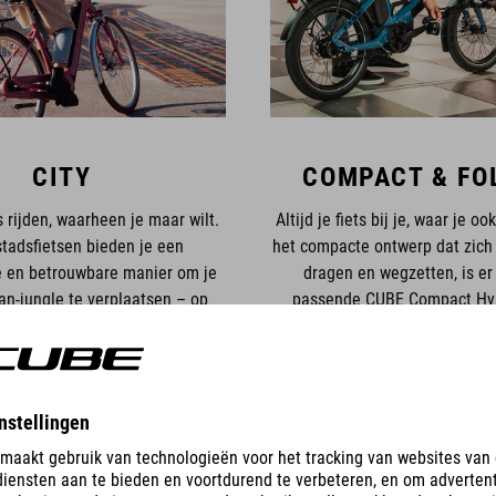
CITY
COMPACT & FO
rijden, waarheen je maar wilt.
Altijd je fiets bij je, waar je oo
tadsfietsen bieden je een
het compacte ontwerp dat zich 
 en betrouwbare manier om je
dragen en wegzetten, is er 
an-jungle te verplaatsen – op
passende CUBE Compact Hyb
en op de trapondersteuning van
Hybrid. Uiteraard met trapond
 je namelijk altijd rekenen.
Bosch.
OON ALLE FIETSEN
TOON ALLE FIETS