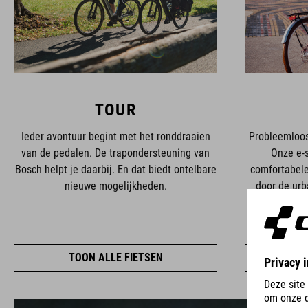
TOUR
Ieder avontuur begint met het ronddraaien
Probleemloos 
van de pedalen. De trapondersteuning van
Onze e-s
Bosch helpt je daarbij. En dat biedt ontelbare
comfortabele
nieuwe mogelijkheden.
door de urb
onze fietsen 
Bosch kun
TOON ALLE FIETSEN
T