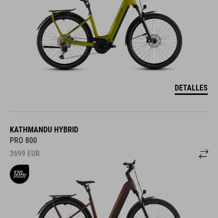
DETALLES
KATHMANDU HYBRID
PRO 800
3699
EUR