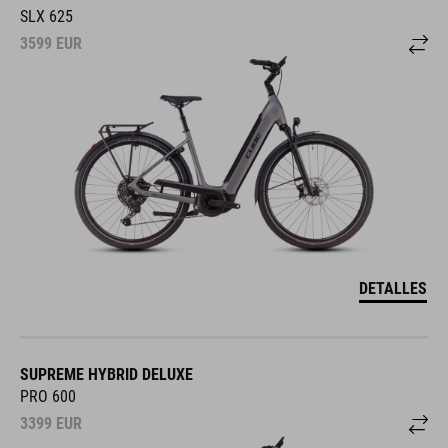
SLX 625
3599
EUR
DETALLES
SUPREME HYBRID DELUXE
PRO 600
3399
EUR