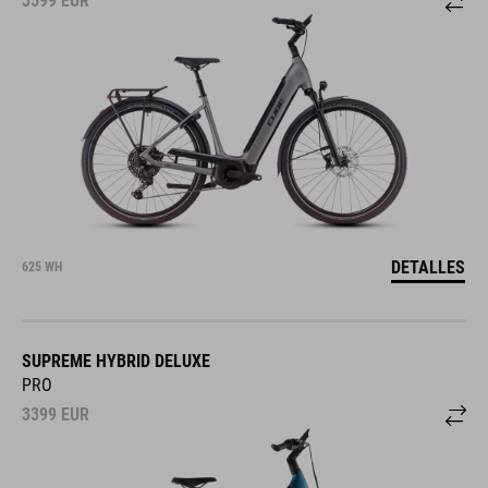
3599
EUR
DETALLES
625 WH
SUPREME HYBRID DELUXE
PRO
3399
EUR