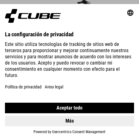
DETALLES
600 WH
SUPREME HYBRID COMFORT
ONE
2649
EUR