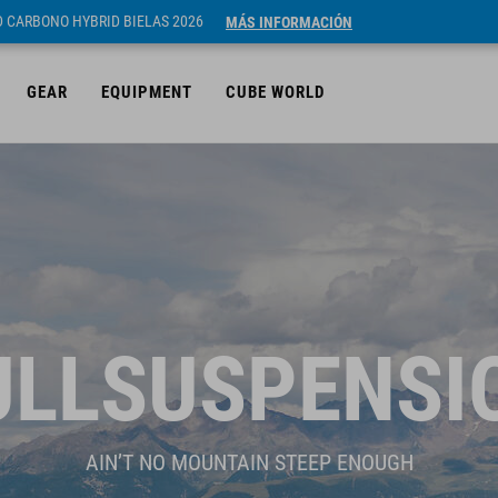
ID CARBONO HYBRID BIELAS 2026
MÁS INFORMACIÓN
GEAR
EQUIPMENT
CUBE WORLD
ULLSUSPENSI
AIN’T NO MOUNTAIN STEEP ENOUGH