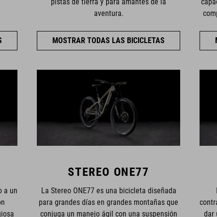
pistas de tierra y para amantes de la
capac
aventura.
comp
S
MOSTRAR TODAS LAS BICICLETAS
STEREO ONE77
o a un
La Stereo ONE77 es una bicicleta diseñada
on
para grandes días en grandes montañas que
contr
giosa
conjuga un manejo ágil con una suspensión
dar 