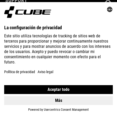
SUPPORT
ABOUT US
EXPLORE
IMPRINT
PRIVACY
EU DATA ACT
PRESS
B2B
SPAIN
ESPAÑOL