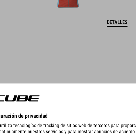
DETALLES
GRAVEL JERSEY FULL ZIP S/S