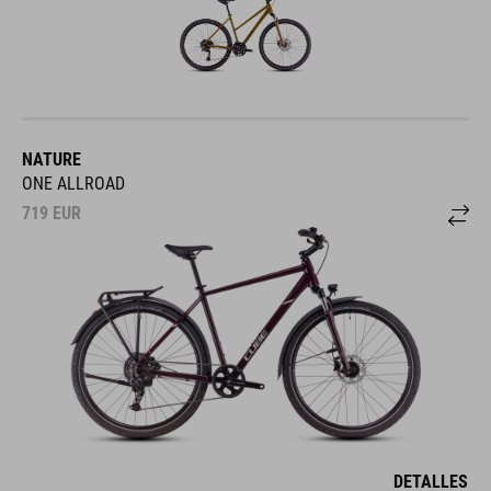
NATURE
ONE ALLROAD
719
EUR
DETALLES