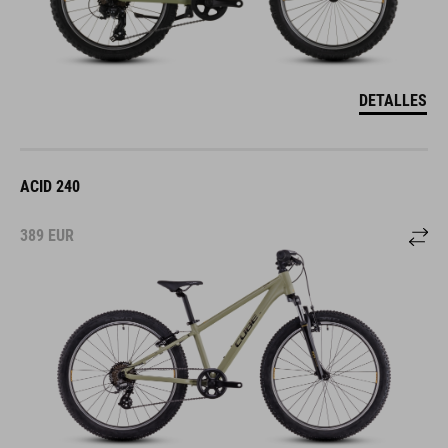
DETALLES
ACID 240
389
EUR