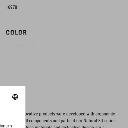
16978
COLOR
grey'n'blue'n'red
MATERIAL
parte superior: poliuretano
suela: fibra de vidrio
ms. These innovative products were developed with ergonomic
fort issues. All components and parts of our Natural Fit series
PESO
tionality. Hightech materials and distinctive design are a