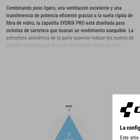
Combinando peso ligero, una ventilación excelente y una
transferencia de potencia eficiente gracias a la suela rígida de
fibra de vidrio, la zapatilla SYDRIX PRO está diseñada para
ciclistas de carretera que buscan un rendimiento asequible. La
estructura asimétrica de la parte superior reduce los puntos de
presión, mientras que el cierre milimétrico doble permite
calzar las zapatillas rápidamente y garantiza un ajuste seguro.
La plantilla ergonómica NF proporciona la mejor
amortiguación y distribución de la presión posibles, y la
comodidad aumenta más si cabe gracias a la capa perforada
del arco y a los orificios de ventilación de la suela. La puntera
y el contrafuerte también están reforzados para mayor
protección y un mejor bloqueo del talón. Por último, un taco
sustituible en el talón mejora la durabilidad y la sostenibilidad
para prolongar la vida útil de tus zapatillas.
MARCA