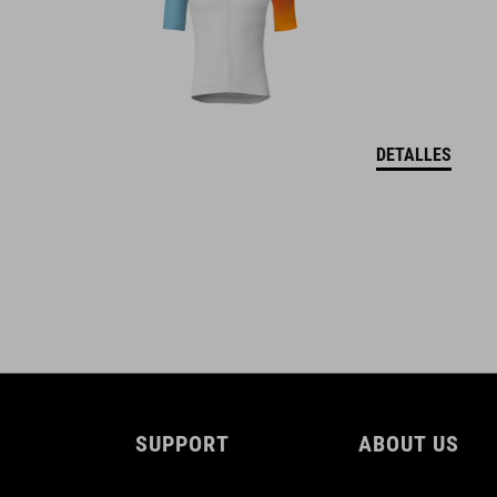
DOWNLOADS
CUBE_Reel-Knob-Disc-Set_Manual_V1-2505
( PDF 4.52 MB )
DETALLES
SUPPORT
ABOUT US