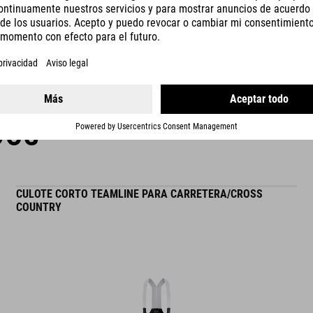
lengüeta ventilada
trademark of CUBE Natural Fit products.
detalle reflectante en el talón
READ MORE
índice de rigidez: 9
DOS
CULOTE CORTO TEAMLINE PARA CARRETERA/CROSS
COUNTRY