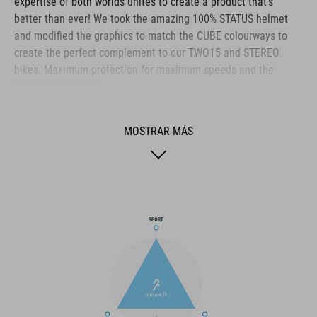
expertise of both worlds unites to create a product that's
better than ever! We took the amazing 100% STATUS helmet
and modified the graphics to match the CUBE colourways to
create the perfect complement to our TWO15 and STEREO
bikes. Maximum protection for maximum speeds and the
gnarliest of terrain.
MOSTRAR MÁS
MARCA
La marca CUBE es sinónimo de productos innovadores y de
alta calidad, basados constantemente en las tendencias
actuales. Gracias a la estrecha colaboración de los
diseñadores en el desarrollo de accesorios y bicicletas, los
productos están perfectamente armonizados y ofrecen la
mejor combinación de diseño, tecnología y usabilidad.