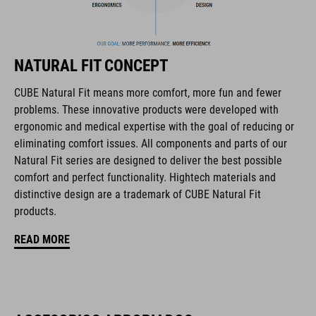
CARACTERÍSTICAS
downhill/mountain bike helmet
NATURAL FIT CONCEPT
in collaboration with 100% Speed Lab
CUBE Natural Fit means more comfort, more fun and fewer
problems. These innovative products were developed with
ultralight fibreglass shell
ergonomic and medical expertise with the goal of reducing or
eliminating comfort issues. All components and parts of our
active cooling system
Natural Fit series are designed to deliver the best possible
comfort and perfect functionality. Hightech materials and
improved ventilation channels
distinctive design are a trademark of CUBE Natural Fit
products.
removable, washable pads
READ MORE
perfect fit
height-adjustable visor
chin guard with PU padding