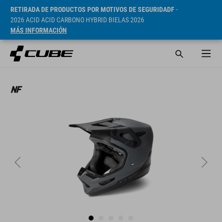
RETIRADA DE PRODUCTOS POR MOTIVOS DE SEGURIDADF
-
2026 ACID ACID CARBONO HYBRID BIELAS 2026
MÁS INFORMACIÓN
PVP* 229.95 EUR