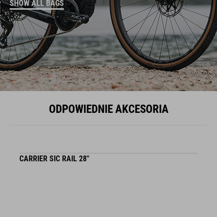
SHOW ALL BAGS
ODPOWIEDNIE AKCESORIA
CARRIER SIC RAIL 28"
F