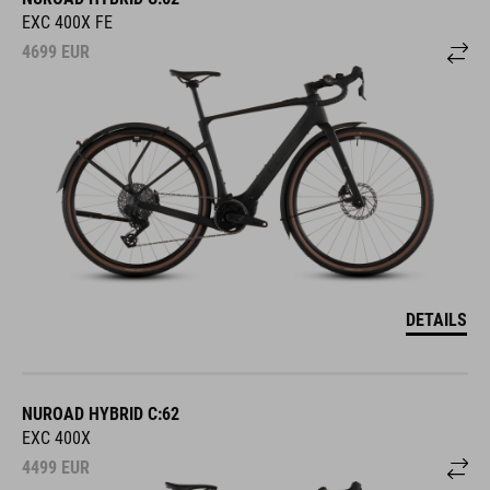
EXC 400X FE
4699
EUR
DETAILS
NUROAD HYBRID C:62
EXC 400X
4499
EUR