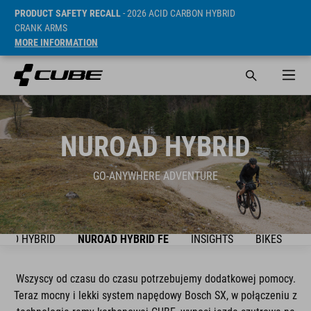
PRODUCT SAFETY RECALL
- 2026 ACID CARBON HYBRID
CRANK ARMS
MORE INFORMATION
NUROAD HYBRID
GO-ANYWHERE ADVENTURE
OAD HYBRID
NUROAD HYBRID FE
INSIGHTS
BIKES
S
Wszyscy od czasu do czasu potrzebujemy dodatkowej pomocy.
Teraz mocny i lekki system napędowy Bosch SX, w połączeniu z