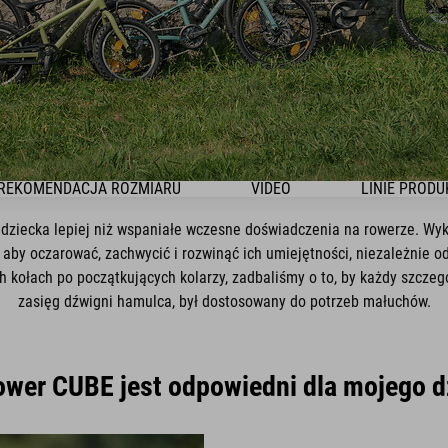
REKOMENDACJA ROZMIARU
VIDEO
LINIE PROD
 dziecka lepiej niż wspaniałe wczesne doświadczenia na rowerze. Wy
aby oczarować, zachwycić i rozwinąć ich umiejętności, niezależnie o
kołach po początkujących kolarzy, zadbaliśmy o to, by każdy szczegó
zasięg dźwigni hamulca, był dostosowany do potrzeb małuchów.
ower CUBE jest odpowiedni dla mojego 