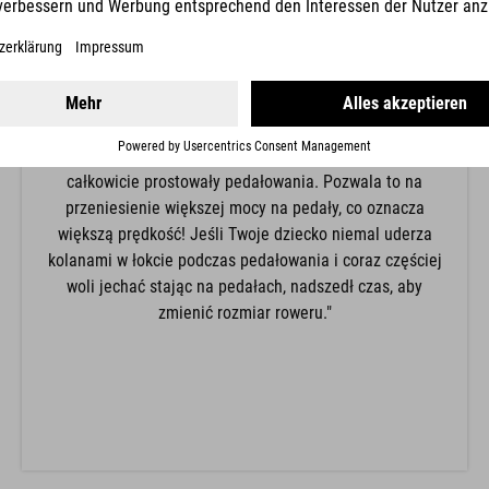
"Położenie kolana zależy od wysokości siodełka. Dla
początkujących polecamy niższą wysokość siodełka z
mocniejszym zgięciem w kolanie tak, aby w trudnej
sytuacji łatwo było postawić stopy płasko na podłożu.
Dorośli i bardziej pewne siebie dzieci mogą podwyższyć
siodełko, dzięki czemu kolana będą się niemal
całkowicie prostowały pedałowania. Pozwala to na
przeniesienie większej mocy na pedały, co oznacza
większą prędkość! Jeśli Twoje dziecko niemal uderza
kolanami w łokcie podczas pedałowania i coraz częściej
woli jechać stając na pedałach, nadszedł czas, aby
zmienić rozmiar roweru."