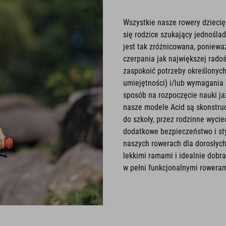
Wszystkie nasze rowery dziecię
się rodzice szukający jednośla
jest tak zróżnicowana, poniewa
czerpania jak największej radoś
zaspokoić potrzeby określonyc
umiejętności) i/lub wymagania
sposób na rozpoczęcie nauki ja
nasze modele Acid są skonstru
do szkoły, przez rodzinne wycie
dodatkowe bezpieczeństwo i sty
naszych rowerach dla dorosłych
lekkimi ramami i idealnie dobr
w pełni funkcjonalnymi roweram