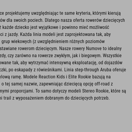
ce projektujemy uwzględniając te same kryteria, którymi kierują
dów dla swoich pociech. Dlatego nasza oferta rowerów dziecięcych
ż każde dziecko jest wyjątkowe i powinno mieć możliwość
ci z jazdy. Każda linia modeli jest zaprojektowana tak, aby
h grup wiekowych (z uwzględnieniem różnych poziomów
 stawiane rowerom dziecięcym. Nasze rowery Numove to idealny
zdy, czy zarówno na rowerze zwykłym, jak i biegowym. Wszystkie
owane tak, aby wytrzymać intensywną eksploatację, od dojazdów
czki, po eskapady z rówieśnikami. Linia step-through Aruba oferuje
lową ramę. Modele Reaction Kids i Elite Rookie bazują na
 o tej samej nazwie, zapewniając dziecięcą opcję off-road z
anymi proporcjami. To samo dotyczy modeli Stereo Rookie, które są
i trail z wyposażeniem dobranym do dziecięcych potrzeb.