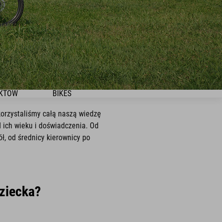
UKTÓW
BIKES
korzystaliśmy całą naszą wiedzę
d ich wieku i doświadczenia. Od
ł, od średnicy kierownicy po
dziecka?