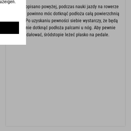
Jak to opisano powyżej, podczas nauki jazdy na rowerze
dziecko powinno móc dotknąć podłoża całą powierzchnią
stopy. Po uzyskaniu pewności siebie wystarczy, że będą
w stanie dotknąć podłoża palcami u nóg. Aby pewnie
pedałować, śródstopie leżeć płasko na pedale.