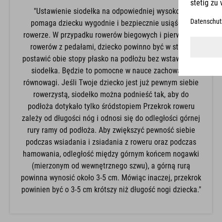
"Ustawienie siodełka na odpowiedniej wysokości
pomaga dziecku wygodnie i bezpiecznie usiąść na
rowerze. W przypadku rowerów biegowych i pierwszych
rowerów z pedałami, dziecko powinno być w stanie
postawić obie stopy płasko na podłożu bez wstawania z
siodełka. Będzie to pomocne w nauce zachowania
równowagi. Jeśli Twoje dziecko jest już pewnym siebie
rowerzystą, siodełko można podnieść tak, aby do
podłoża dotykało tylko śródstopiem Przekrok roweru
zależy od długości nóg i odnosi się do odległości górnej
rury ramy od podłoża. Aby zwiększyć pewność siebie
podczas wsiadania i zsiadania z roweru oraz podczas
hamowania, odległość między górnym końcem nogawki
(mierzonym od wewnętrznego szwu), a górną rurą
powinna wynosić około 3-5 cm. Mówiąc inaczej, przekrok
powinien być o 3-5 cm krótszy niż długość nogi dziecka."