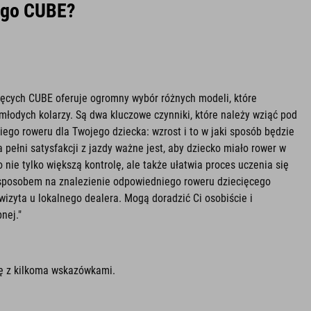
cego CUBE?
ięcych CUBE oferuje ogromny wybór różnych modeli, które
młodych kolarzy. Są dwa kluczowe czynniki, które należy wziąć pod
go roweru dla Twojego dziecka: wzrost i to w jaki sposób będzie
a pełni satysfakcji z jazdy ważne jest, aby dziecko miało rower w
nie tylko większą kontrolę, ale także ułatwia proces uczenia się
 sposobem na znalezienie odpowiedniego roweru dziecięcego
wizyta u lokalnego dealera. Mogą doradzić Ci osobiście i
nej."
ię z kilkoma wskazówkami.