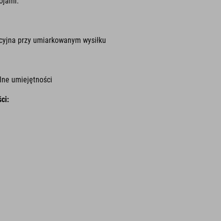
ojami.
acyjna przy umiarkowanym wysiłku
lne umiejętności
ci: