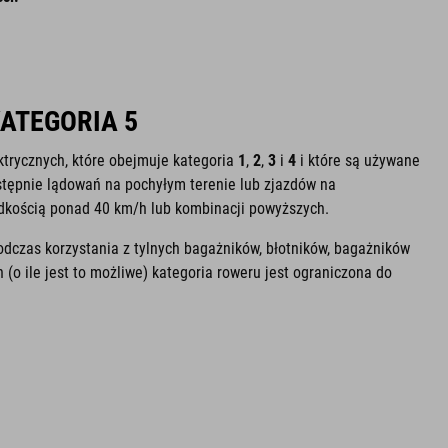
KATEGORIA 5
ktrycznych, które obejmuje kategoria
1
,
2
,
3
i
4
i które są używane
stępnie lądowań na pochyłym terenie lub zjazdów na
dkością ponad 40 km/h lub kombinacji powyższych.
odczas korzystania z tylnych bagażników, błotników, bagażników
(o ile jest to możliwe) kategoria roweru jest ograniczona do