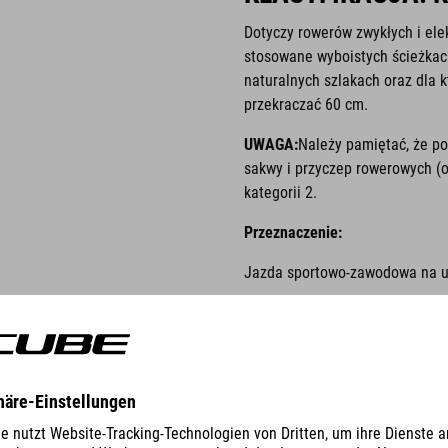
Dotyczy rowerów zwykłych i ele
stosowane wyboistych ścieżkach
naturalnych szlakach oraz dla 
przekraczać 60 cm.
UWAGA:
Należy pamiętać, że po
sakwy i przyczep rowerowych (o 
kategorii 2.
Przeznaczenie:
Jazda sportowo-zawodowa na u
Zalecane umiejętności:
Wymagane umiejętności technic
Typowy zakres średniej prędkoś
Nie dotyczy