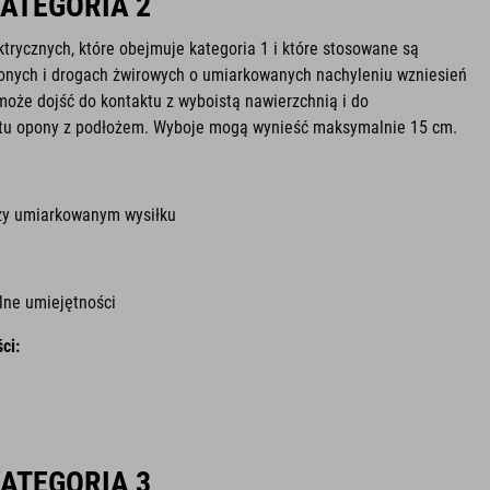
KATEGORIA 2
ktrycznych, które obejmuje kategoria 1 i które stosowane są
onych i drogach żwirowych o umiarkowanych nachyleniu wzniesień
może dojść do kontaktu z wyboistą nawierzchnią i do
aktu opony z podłożem. Wyboje mogą wynieść maksymalnie 15 cm.
rzy umiarkowanym wysiłku
lne umiejętności
ci:
KATEGORIA 3