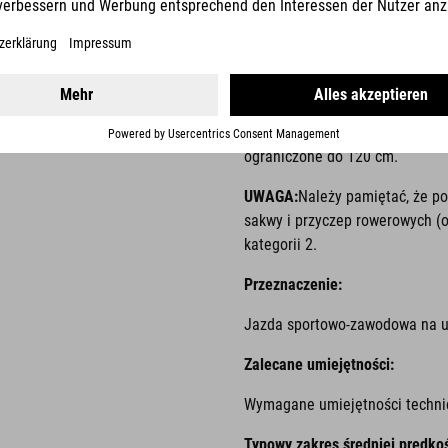
KLASYFIKACJA: 
Dotyczy rowerów zwykłych i ele
do zjazdów po drogach nieutwa
ograniczone do 120 cm.
UWAGA:
Należy pamiętać, że po
sakwy i przyczep rowerowych (o 
kategorii 2.
Przeznaczenie:
Jazda sportowo-zawodowa na u
Zalecane umiejętności:
Wymagane umiejętności technic
Typowy zakres średniej prędkoś