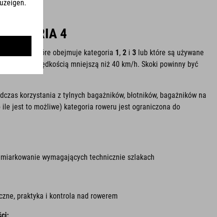
KATEGORIA 4
ktrycznych, które obejmuje kategoria
1
,
2
i
3
lub które są używane
rdzonych z prędkością mniejszą niż 40 km/h. Skoki powinny być
dczas korzystania z tylnych bagażników, błotników, bagażników na
ile jest to możliwe) kategoria roweru jest ograniczona do
miarkowanie wymagających technicznie szlakach
zne, praktyka i kontrola nad rowerem
ci: