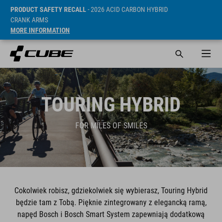
PRODUCT SAFETY RECALL
- 2026 ACID CARBON HYBRID
CRANK ARMS
MORE INFORMATION
TOURING HYBRID
FOR MILES OF SMILES
Cokolwiek robisz, gdziekolwiek się wybierasz, Touring Hybrid
będzie tam z Tobą. Pięknie zintegrowany z elegancką ramą,
napęd Bosch i Bosch Smart System zapewniają dodatkową