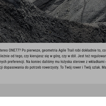
tereo ONE77? Po pierwsze, geometria Agile Trail robi dokładnie to, c
eżnie od tego, czy kierujesz się w górę, czy w dół. Jest też regulow
ych preferencji. Na koniec daliśmy mu łożyska sterowe z wkładkami d
cji dopasowania do potrzeb rowerzysty. To Twój rower i Twój szlak. Mas