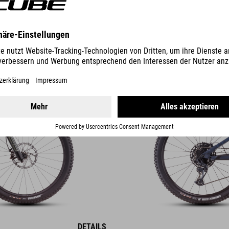
STEREO ONE77
PRO 29
2799
EUR
DETAILS