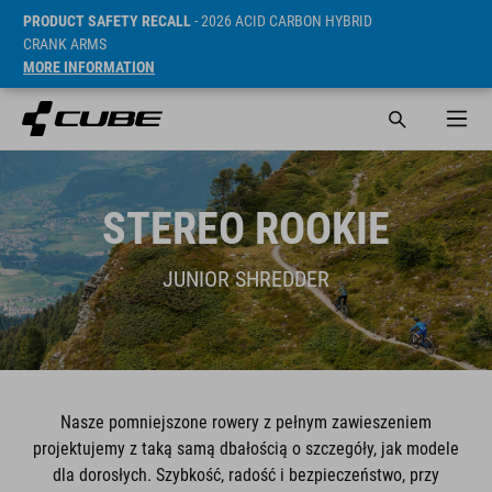
PRODUCT SAFETY RECALL
- 2026 ACID CARBON HYBRID
CRANK ARMS
MORE INFORMATION
STEREO ROOKIE
JUNIOR SHREDDER
Nasze pomniejszone rowery z pełnym zawieszeniem
projektujemy z taką samą dbałością o szczegóły, jak modele
dla dorosłych. Szybkość, radość i bezpieczeństwo, przy