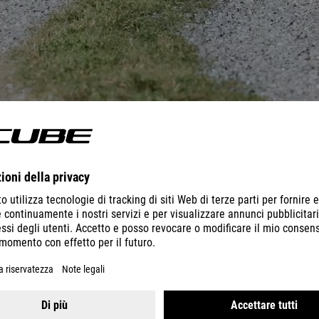
avventura verso l'ignoto per schiarirsi le idee, e noi abbiamo proprio l
orti, i potenti freni e una forcella ammortizzata di facile regolazion
rezza e il sorriso che avrete sulle labbra ogni volta che utilizzerete q
davvero.