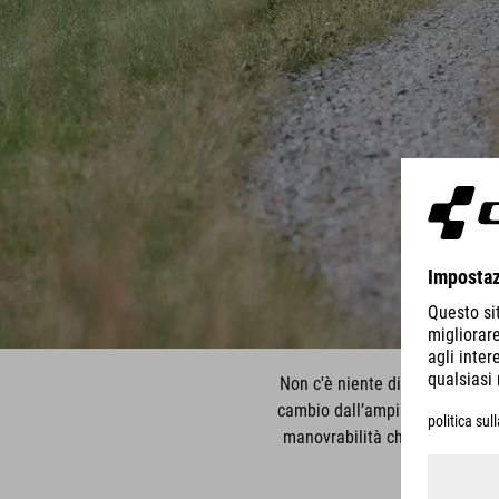
Non c'è niente di meglio di un’
cambio dall’ampia gamma di rapp
manovrabilità che infonde sicu