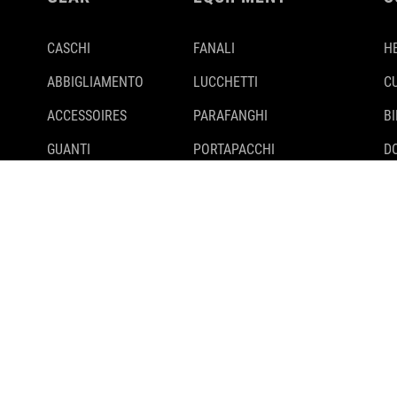
CASCHI
FANALI
H
ABBIGLIAMENTO
LUCCHETTI
C
ACCESSOIRES
PARAFANGHI
B
GUANTI
PORTAPACCHI
D
SCARPE
CAVALLETTI
S
ZAINI
COPERTONI
BI
BORSE & CESTINI
RIMORCHI
SUPPORTI E ADATTATORI