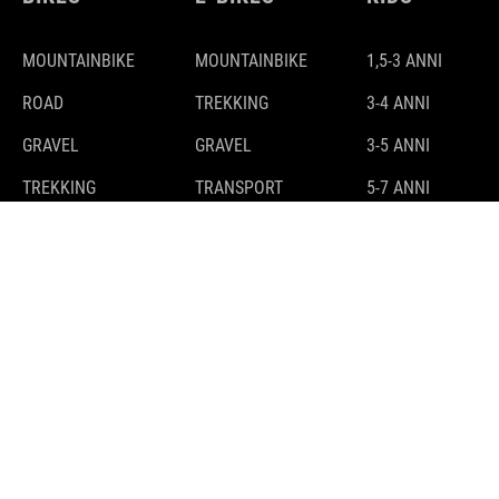
MOUNTAINBIKE
MOUNTAINBIKE
1,5-3 ANNI
ROAD
TREKKING
3-4 ANNI
GRAVEL
GRAVEL
3-5 ANNI
TREKKING
TRANSPORT
5-7 ANNI
7-9 ANNI
9-11 ANNI
DAI 10 ANNI IN SU
E-BIKES
GUIDA