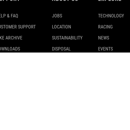
ELP & FAQ
JOBS
TECHNOLOGY
USTOMER SUPPORT
LOCATION
RACING
IKE ARCHIVE
SUSTAINABILITY
NEWS
OWNLOADS
DISPOSAL
EVENTS
AFETY RECALLS
TESTS
KE CLASSIFICATION
PARTNER
CUBE STORES