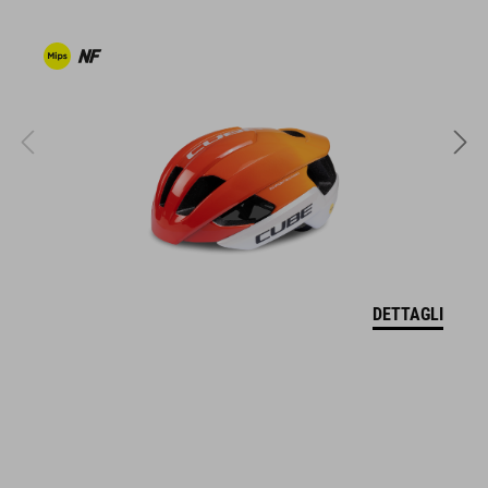
tomaia resistente allo sporco
linguetta ventilata
dettagli catarifrangenti sul tacco
indice di rigidità: 9
CODICE ARTICOLO
DETTAGLI
16978
COLORE
grey'n'blue'n'red