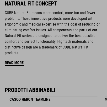
NATURAL FIT CONCEPT
creano la combinazione ottimale di design, tecnica e usabilità.
CUBE Natural Fit means more comfort, more fun and fewer
problems. These innovative products were developed with
CARATTERISTICHE
ergonomic and medical expertise with the goal of reducing or
eliminating comfort issues. All components and parts of our
chiusura a disco
Natural Fit series are designed to deliver the best possible
forma NF Ergonomics
comfort and perfect functionality. Hightech materials and
distinctive design are a trademark of CUBE Natural Fit
soletta NF Ergonomics
products.
design asimmetrico per un’equa distribuzione della pressione
READ MORE
punta rinforzata
tacchetti sostituibili
PRODOTTI ABBINABILI
predisposizione per gli agganci
CASCO HERON TEAMLINE
M
suola in fibra di vetro