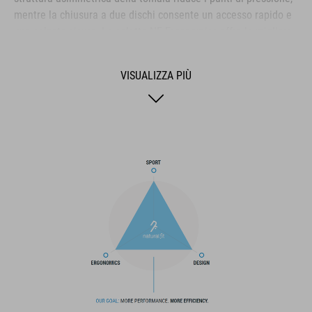
mentre la chiusura a due dischi consente un accesso rapido e
una calzata sicura. La soletta NF Ergonomics offre la migliore
ammortizzazione e distribuzione della pressione possibili,
mentre il comfort è ulteriormente migliorato dallo strato
VISUALIZZA PIÙ
perforato e dalle fessure di ventilazione nella suola. Anche la
punta e il tacco sono rinforzati per proteggere e bloccare
meglio il piede. Infine, un tacchetto sostituibile migliora la
durata e la sostenibilità per una maggiore durata del prodotto.
MARCA
Il marchio CUBE comprende prodotti innovativi e di alta
qualità, sempre basati sui trend attuali. Grazie alla stretta
collaborazione dei progettisti nello sviluppo di accessori e
biciclette, i prodotti sono perfettamente compatibili tra loro e