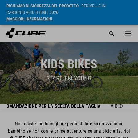
RICHIAMO DI SICUREZZA DEL PRODOTTO
- PEDIVELLE IN
CARBONIO ACID HYBRID 2026
MAGGIORI INFORMAZIONI
KIDS BIKES
START 'EM YOUNG
CCOMANDAZIONE PER LA SCELTA DELLA TAGLIA
VIDEO
SE
Non esiste modo migliore per instillare sicurezza in un
bambino se non con le prime avventure su una bicicletta. Noi