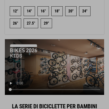
12"
14"
16"
18"
20"
24"
26"
27.5"
29"
LA SERIE DI BICICLETTE PER BAMBINI