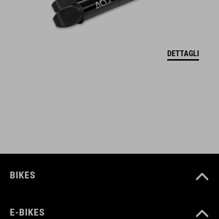
maniglia per il trasporto
facile da riporre
DETTAGLI
CODICE ARTICOLO
12155
COLORE
black
BIKES
PESO
150 g
E-BIKES