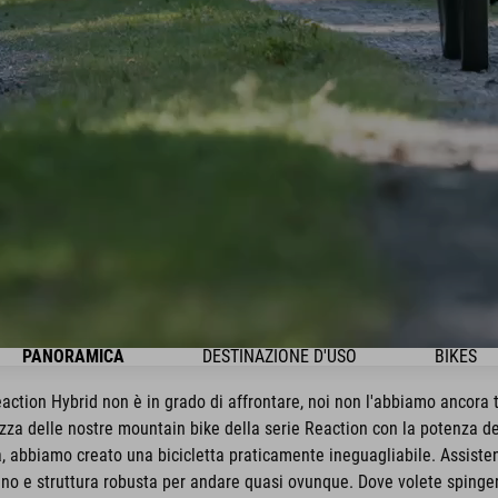
PANORAMICA
DESTINAZIONE D'USO
BIKES
action Hybrid non è in grado di affrontare, noi non l'abbiamo ancora t
za delle nostre mountain bike della serie Reaction con la potenza del
 abbiamo creato una bicicletta praticamente ineguagliabile. Assisten
no e struttura robusta per andare quasi ovunque. Dove volete spinger