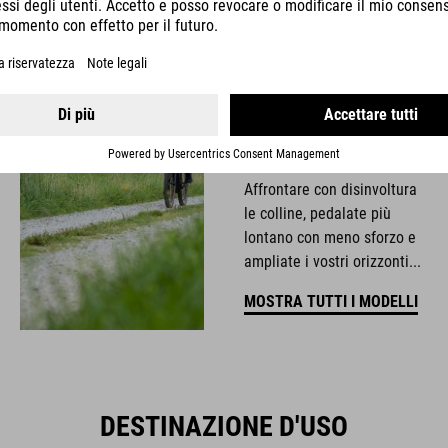
La potenza Bosch incontra
la versatilità a prova di ogni
terreno e la praticità CUBE,
dando vita a una
combinazione imbattibile.
Affrontare con disinvoltura
le colline, pedalate più
lontano con meno sforzo e
ampliate i vostri orizzonti...
MOSTRA TUTTI I MODELLI
DESTINAZIONE D'USO