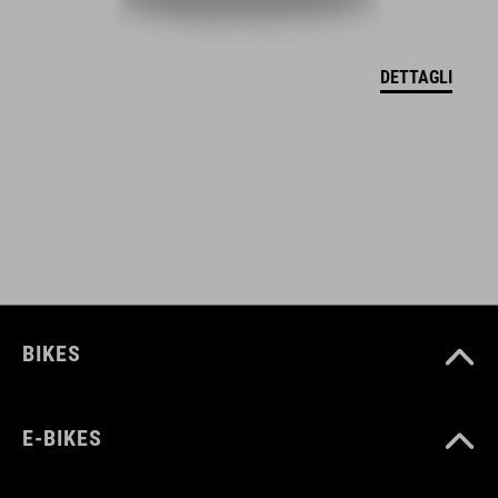
DETTAGLI
COLORE
grey
MISURA
taglia unica
BIKES
E-BIKES