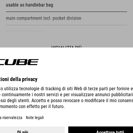
usable as handlebar bag
main compartment incl. pocket division
front compartment
reflective elements
VISUALIZZA PIÙ
fastening straps
POMPA RACE MICRO