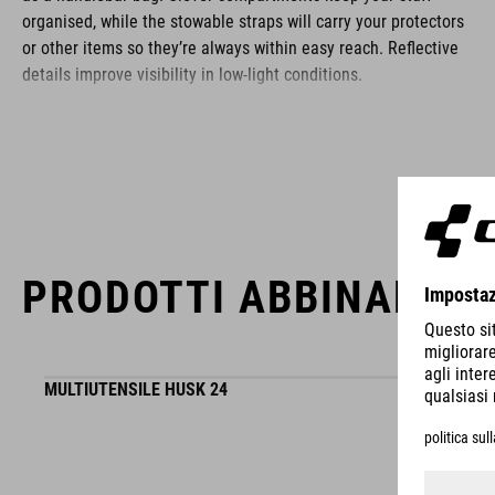
organised, while the stowable straps will carry your protectors
or other items so they’re always within easy reach. Reflective
details improve visibility in low-light conditions.
MARCA
PRODOTTI ABBINABILI
La gamma del marchio ACID include accessori e componenti
per biciclette di alta gamma. Dettagli sofisticati, funzionalità
elevata e innovazioni intelligenti sono i tratti distintivi dei
nostri prodotti. Questo brand si contraddistingue anche per il
MULTIUTENSILE HUSK 24
design sempre chiaro, minimalista, funzionale e unico.