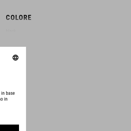
COLORE
black
MATERIALE
TPU
PESO
310 g