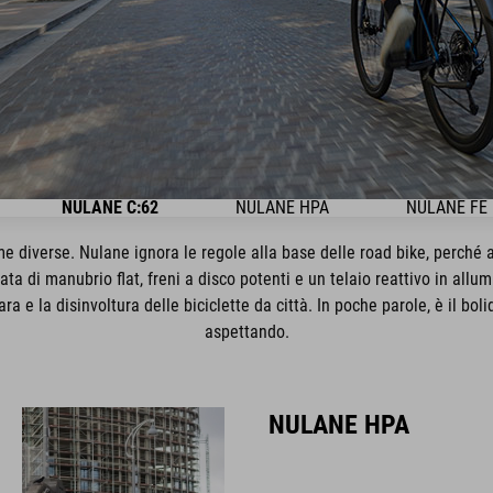
NULANE C:62
NULANE HPA
NULANE FE
e diverse. Nulane ignora le regole alla base delle road bike, perché
ata di manubrio flat, freni a disco potenti e un telaio reattivo in al
ara e la disinvoltura delle biciclette da città. In poche parole, è il bo
aspettando.
NULANE HPA