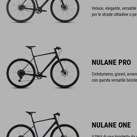
Veloce, elegante, versatile 
per le strade cittadine o per
NULANE PRO
Cicloturismo, gravel, avvent
con questa versatile bicicl
NULANE ONE
Il DNA di una bicicletta da 