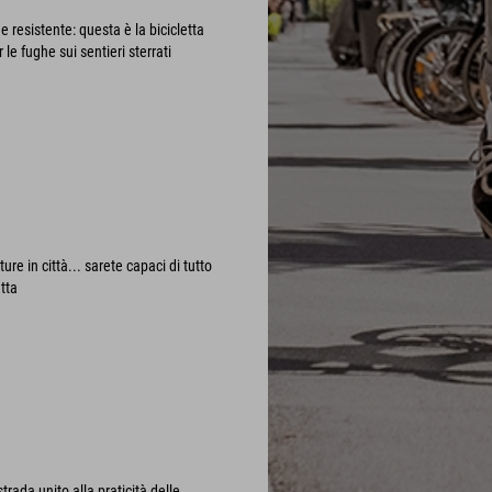
e resistente: questa è la bicicletta
 le fughe sui sentieri sterrati
ure in città... sarete capaci di tutto
etta
strada unito alla praticità delle