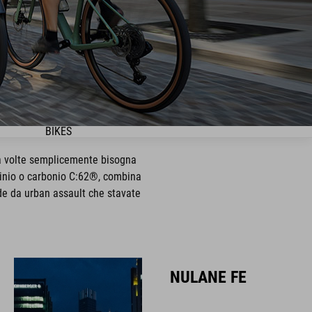
BIKES
 a volte semplicemente bisogna
luminio o carbonio C:62®, combina
lide da urban assault che stavate
NULANE FE