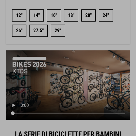
12"
14"
16"
18"
20"
24"
26"
27.5"
29"
LA SERIE DI BICICLETTE PER BAMBINI