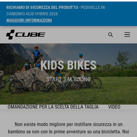
RICHIAMO DI SICUREZZA DEL PRODOTTO
- PEDIVELLE IN
CARBONIO ACID HYBRID 2026
MAGGIORI INFORMAZIONI
KIDS BIKES
START 'EM YOUNG
ACCOMANDAZIONE PER LA SCELTA DELLA TAGLIA
VIDEO
SER
Non esiste modo migliore per instillare sicurezza in un
bambino se non con le prime avventure su una bicicletta. Noi