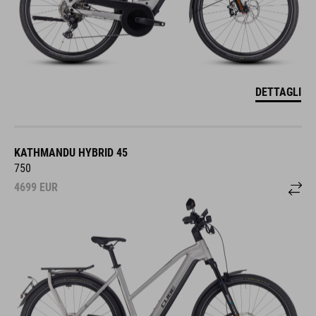
DETTAGLI
KATHMANDU HYBRID 45
750
4699
EUR