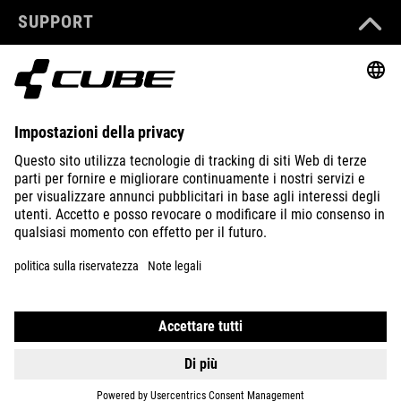
SUPPORT
ABOUT US
EXPLORE
IMPRINT
PRIVACY
EU DATA ACT
PRESS
B2B
ITALY
ITALIANO