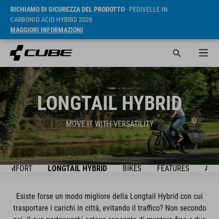
RICHIAMO DI SICUREZZA DEL PRODOTTO
- PEDIVELLE IN
CARBONIO ACID HYBRID 2026
MAGGIORI INFORMAZIONI
LONGTAIL HYBRID
MOVE IT WITH VERSATILITY
D COMFORT
LONGTAIL HYBRID
BIKES
FEATURES
ACC
Esiste forse un modo migliore della Longtail Hybrid con cui
trasportare i carichi in città, evitando il traffico? Non secondo