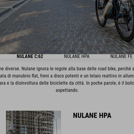
NULANE C:62
NULANE HPA
NULANE FE
e diverse. Nulane ignora le regole alla base delle road bike, perché
ata di manubrio flat, freni a disco potenti e un telaio reattivo in al
ara e la disinvoltura delle biciclette da città. In poche parole, è il bo
aspettando.
NULANE HPA