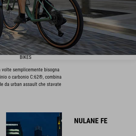
BIKES
 a volte semplicemente bisogna
luminio o carbonio C:62®, combina
lide da urban assault che stavate
NULANE FE