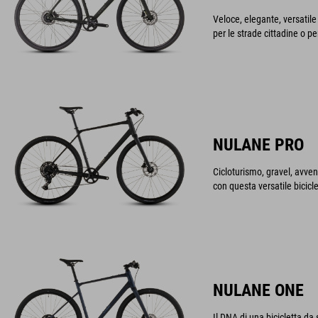
Veloce, elegante, versatile 
per le strade cittadine o per
NULANE PRO
Cicloturismo, gravel, avvent
con questa versatile bicicl
NULANE ONE
Il DNA di una bicicletta da 