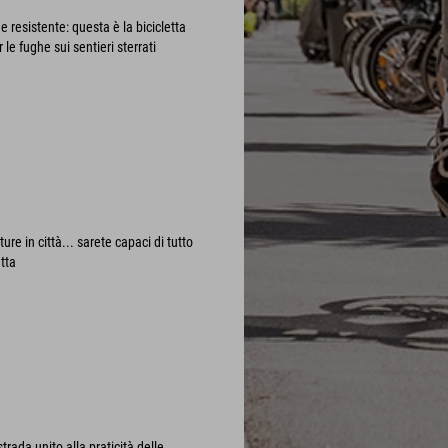
e resistente: questa è la bicicletta
 le fughe sui sentieri sterrati
ure in città... sarete capaci di tutto
etta
strada unito alla praticità delle