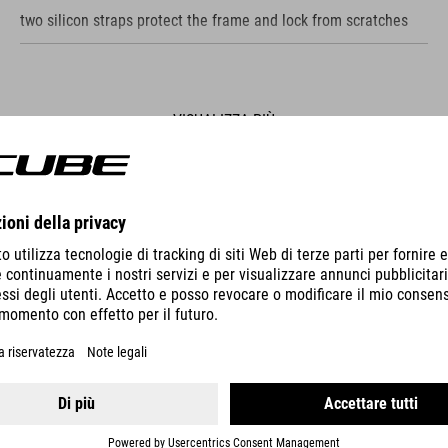
two silicon straps protect the frame and lock from scratches
VISUALIZZA PIÙ
LUCCHETTO A CAVO CORVID K180