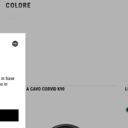
COLORE
black
DIMENSIONI
(LxWxH) 215 x 30 x 14 mm
MATERIALE
LUCCHETTO A CAVO CORVID K90
L
plastic, silicone