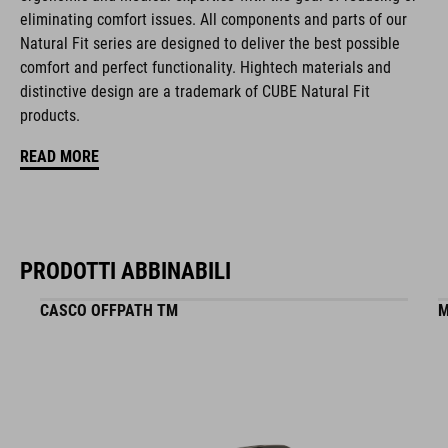
CARATTERISTICHE
eliminating comfort issues. All components and parts of our
Natural Fit series are designed to deliver the best possible
chiusura a disco
comfort and perfect functionality. Hightech materials and
forma NF Ergonomics
distinctive design are a trademark of CUBE Natural Fit
products.
sottopiede NF Ergonomics
READ MORE
mescola di gomma A-TRACTION
tomaia in pelle scamosciata resistente
PRODOTTI ABBINABILI
punta rinforzata
CASCO OFFPATH TM
M
sistema di calzata facilitata
suola rinforzata adatta ai pedali piatti
indice di rigidità: 4