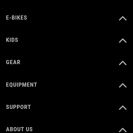
nylon
E-BIKES
MISURA
KIDS
UE 36-48
REGNO UNITO 3-12
GEAR
5
EQUIPMENT
CM 22
5-31
SUPPORT
5
ABOUT US