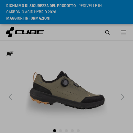
RICHIAMO DI SICUREZZA DEL PRODOTTO
- PEDIVELLE IN
CARBONIO ACID HYBRID 2026
MAGGIORI INFORMAZIONI
RRP* 99.95 EUR