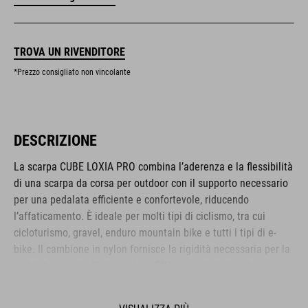
TROVA UN RIVENDITORE
*Prezzo consigliato non vincolante
DESCRIZIONE
La scarpa CUBE LOXIA PRO combina l’aderenza e la flessibilità
di una scarpa da corsa per outdoor con il supporto necessario
per una pedalata efficiente e confortevole, riducendo
l’affaticamento. È ideale per molti tipi di ciclismo, tra cui
cicloturismo, gravel, enduro mountain bike e tutti i tipi di e-
bike. Il cambione in nylon fornisce la rigidità necessaria per la
pedalata, mentre l’intersuola in EVA ammortizzata e la
mescola di gomma A-TRACTION di nuova concezione, super
aderente, offrono un’eccellente trazione per i pedali piatti e