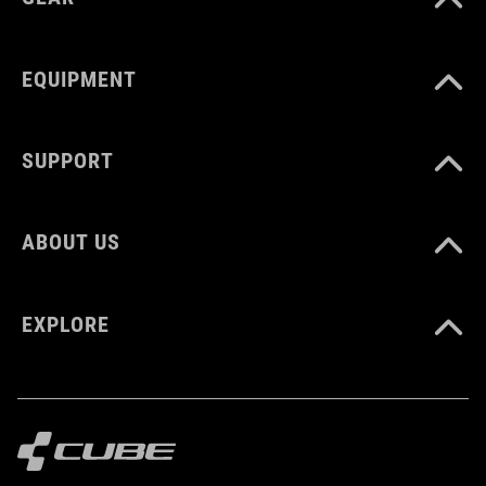
5-31
EQUIPMENT
5
SUPPORT
PESO
360 g
ABOUT US
DOWNLOADS
EXPLORE
CUBE_Shoes-Cleat_Manual_V1-2505
( PDF 1.18 MB )