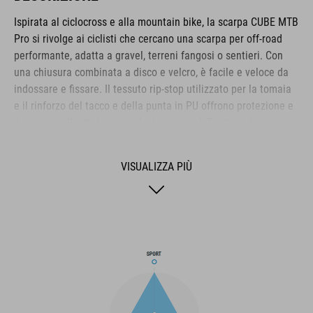
Ispirata al ciclocross e alla mountain bike, la scarpa CUBE MTB
Pro si rivolge ai ciclisti che cercano una scarpa per off-road
performante, adatta a gravel, terreni fangosi o sentieri. Con
una chiusura combinata a disco e velcro, è facile e veloce da
indossare e fissare. Il tessuto rip-stop utilizzato per la tomaia
e il rinforzo del tacco e della punta in PU offrono protezione e
durata eccellenti. La mescola di gomma A-Traction di nuova
concezione sulla suola fa ciò che suggerisce il nome, offrendo
un’eccellente trazione sia sui pedali piatti che a terra. Il
VISUALIZZA PIÙ
cambione in nylon e fibra di vetro offre un’eccezionale
efficienza nella pedalata, pur garantendo una flessibilità
sufficiente per camminare. La soletta NF Ergonomics è
progettata per combinare la migliore ammortizzazione e
distribuzione della pressione, per un comfort che dura tutto il
giorno.
MARCA