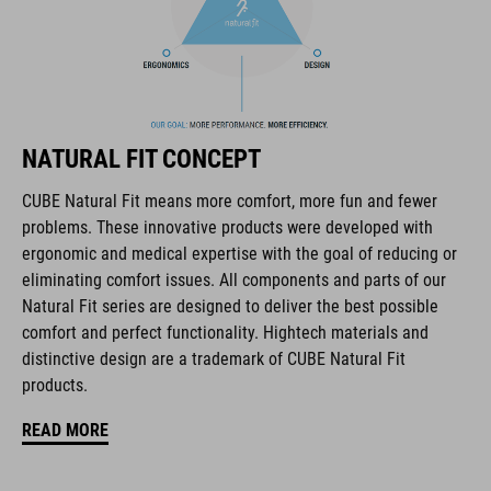
Il marchio CUBE comprende prodotti innovativi e di alta
qualità, sempre basati sui trend attuali. Grazie alla stretta
NATURAL FIT CONCEPT
collaborazione dei progettisti nello sviluppo di accessori e
biciclette, i prodotti sono perfettamente compatibili tra loro e
CUBE Natural Fit means more comfort, more fun and fewer
creano la combinazione ottimale di design, tecnica e usabilità.
problems. These innovative products were developed with
ergonomic and medical expertise with the goal of reducing or
eliminating comfort issues. All components and parts of our
CARATTERISTICHE
Natural Fit series are designed to deliver the best possible
comfort and perfect functionality. Hightech materials and
chiusura a disco
distinctive design are a trademark of CUBE Natural Fit
forma NF Ergonomics
products.
READ MORE
soletta NF Ergonomics
mescola di gomma A-Traction