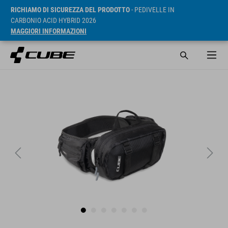
RICHIAMO DI SICUREZZA DEL PRODOTTO
- PEDIVELLE IN
CARBONIO ACID HYBRID 2026
MAGGIORI INFORMAZIONI
RRP* 49.95 EUR