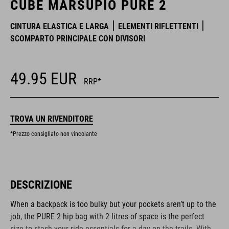
CUBE MARSUPIO PURE 2
CINTURA ELASTICA E LARGA
ELEMENTI RIFLETTENTI
SCOMPARTO PRINCIPALE CON DIVISORI
49.95
EUR
RRP*
TROVA UN RIVENDITORE
*Prezzo consigliato non vincolante
DESCRIZIONE
When a backpack is too bulky but your pockets aren’t up to the
job, the PURE 2 hip bag with 2 litres of space is the perfect
size to stash your ride essentials for a day on the trails. With