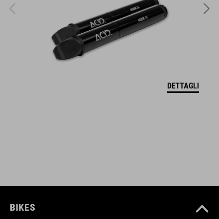
CARATTERISTICHE
Main compartment incl. pocket division
wide hip belt for ideal hold
DETTAGLI
light holder
fastening straps, reflective elements
CODICE ARTICOLO
12115
BIKES
COLORE