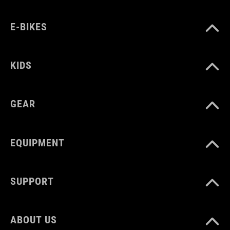
black
E-BIKES
MATERIALE
KIDS
Polyester
GEAR
PESO
290 g
EQUIPMENT
VOLUME
SUPPORT
2 litres
ABOUT US