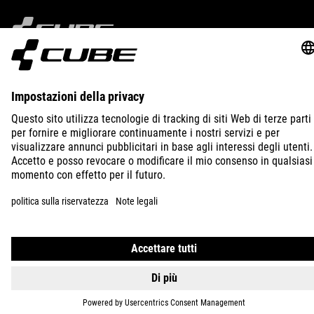
DIMENSIONI
IMPRINT
PRIVACY
EU DATA ACT
PRESS
B2B
(HxWxD) 51 x 31 x 15 cm
ITALY
ITALIANO
MATERIALE
TPU
© 2026
Impostazioni della privacy
PESO
1400 g
VOLUME