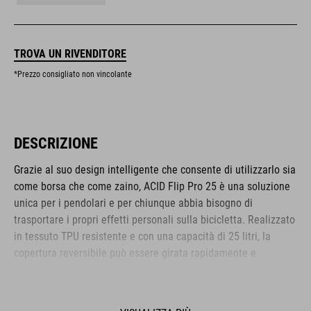
TROVA UN RIVENDITORE
*Prezzo consigliato non vincolante
DESCRIZIONE
Grazie al suo design intelligente che consente di utilizzarlo sia
come borsa che come zaino, ACID Flip Pro 25 è una soluzione
unica per i pendolari e per chiunque abbia bisogno di
trasportare i propri effetti personali sulla bicicletta. Realizzato
in tessuto TPU resistente e con una capacità di 25 litri, la
copertura reversibile può essere girata rapidamente e
facilmente da un lato all'altro, a seconda che si utilizzi il
sistema di montaggio della borsa o il sistema dorsale NF
Ergonomics. Il sistema di montaggio CILink è compatibile con