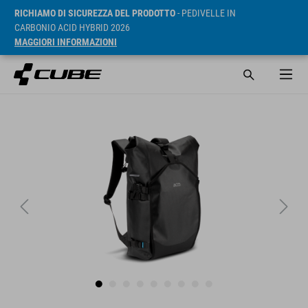
RICHIAMO DI SICUREZZA DEL PRODOTTO
- PEDIVELLE IN
CARBONIO ACID HYBRID 2026
MAGGIORI INFORMAZIONI
RRP* 99.95 EUR