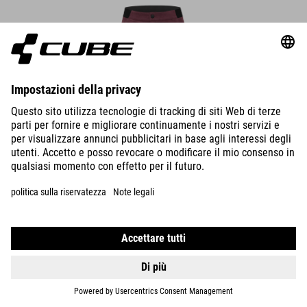
PANTALONCINI DA TRAIL WS CMPT
59.95
EUR