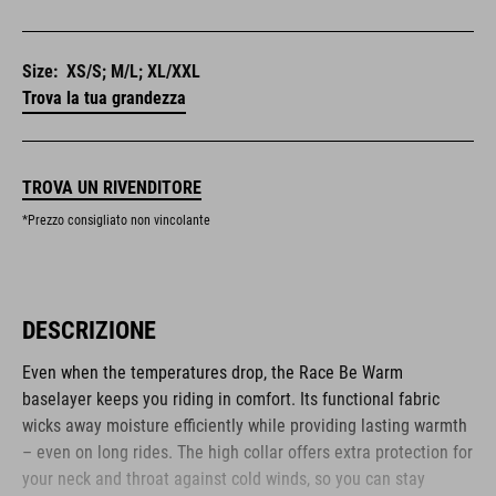
Size:
XS/S; M/L; XL/XXL
Trova la tua grandezza
TROVA UN RIVENDITORE
*Prezzo consigliato non vincolante
DESCRIZIONE
Even when the temperatures drop, the Race Be Warm
baselayer keeps you riding in comfort. Its functional fabric
wicks away moisture efficiently while providing lasting warmth
– even on long rides. The high collar offers extra protection for
your neck and throat against cold winds, so you can stay