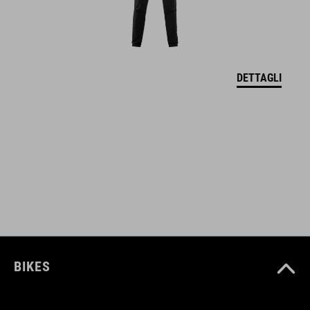
high-cut, close-fitting collar
warming
DETTAGLI
model´s height 190 cm
model is wearing size Medium/Large
CODICE ARTICOLO
12321
COLORE
BIKES
blue