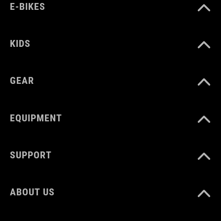
E-BIKES
MATERIALE
46% recycled polyester, 46% polyester, 8% elastane
KIDS
MISURA
GEAR
XS/S
EQUIPMENT
M/L
XL/XXL
SUPPORT
ABOUT US