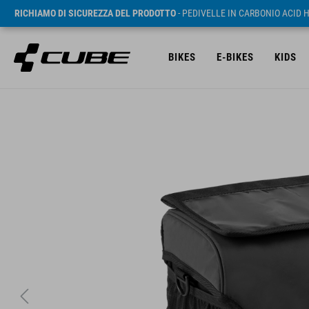
RICHIAMO DI SICUREZZA DEL PRODOTTO
- PEDIVELLE IN CARBONIO ACID 
BIKES
E-BIKES
KIDS
RRP* 49.95 EUR