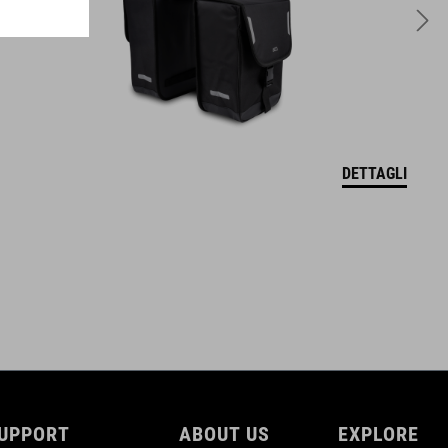
8 litres
DOWNLOADS
ACID_Handlebar-Bag-CITY-8-FILink_93761_Manual
( PDF 949.99
DETTAGLI
KB )
UPPORT
ABOUT US
EXPLORE