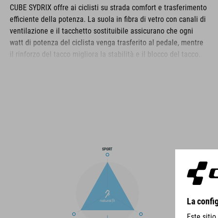
CUBE SYDRIX offre ai ciclisti su strada comfort e trasferimento
efficiente della potenza. La suola in fibra di vetro con canali di
ventilazione e il tacchetto sostituibile assicurano che ogni
watt di potenza del ciclista venga trasferito al pedale, mentre
il rinforzo del tacco migliora la stabilità e il blocco del tacco.
La chiusura a rotella singola è rapida e semplice da usare e,
combinata con un design asimmetrico, distribuisce la
pressione in modo uniforme per un comfort e una vestibilità
ottimali. Il rinforzo sulla punta migliora la protezione in questa
zona delicata, mentre la tomaia perforata e la soletta NF
Ergonomics assicurano una buona ventilazione,
ammortizzazione e distribuzione della pressione per un
comfort che dura tutto il giorno.
MARCA