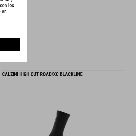
REGNO UNITO 3-12
5
CM 22
5-31
5
CALZINI HIGH CUT ROAD/XC BLACKLINE
PESO
310 g