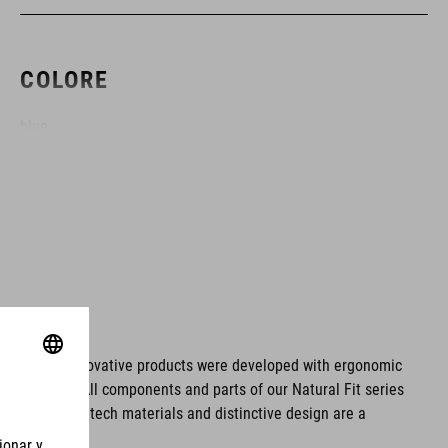
COLORE
blue
MATERIALE
tomaia: PU
suola: fibra di vetro
ms. These innovative products were developed with ergonomic
fort issues. All components and parts of our Natural Fit series
MISURA
tionality. Hightech materials and distinctive design are a
UE 36-48