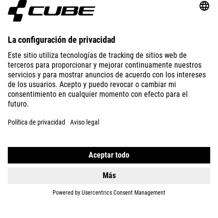
ABOUT US
EXPLORE
IMPRINT
PRIVACY
EU DATA ACT
PRESS
B2B
SPAIN
ITALIANO
© 2026
Impostazioni della privacy