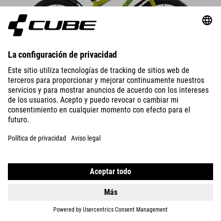
DETTAGLI
ACID 200
DISC
389
EUR