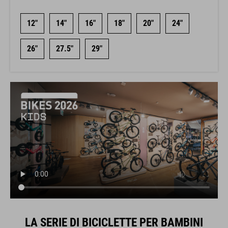
12"
14"
16"
18"
20"
24"
26"
27.5"
29"
LA SERIE DI BICICLETTE PER BAMBINI