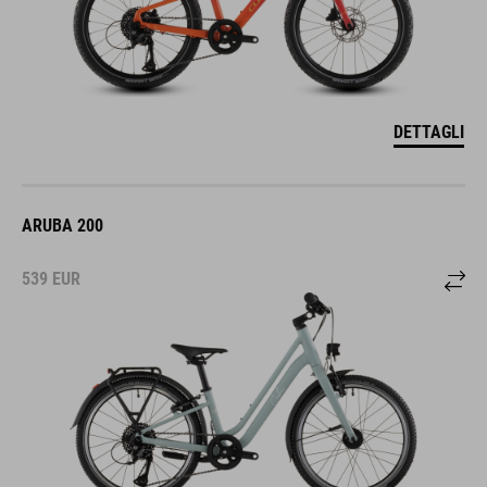
DETTAGLI
ARUBA 200
539
EUR