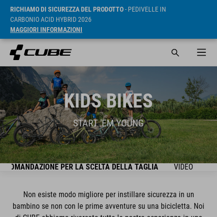
RICHIAMO DI SICUREZZA DEL PRODOTTO
- PEDIVELLE IN
CARBONIO ACID HYBRID 2026
MAGGIORI INFORMAZIONI
KIDS BIKES
START 'EM YOUNG
CCOMANDAZIONE PER LA SCELTA DELLA TAGLIA
VIDEO
SE
Non esiste modo migliore per instillare sicurezza in un
bambino se non con le prime avventure su una bicicletta. Noi