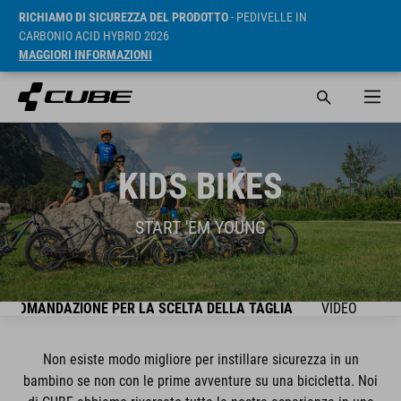
RICHIAMO DI SICUREZZA DEL PRODOTTO
- PEDIVELLE IN
CARBONIO ACID HYBRID 2026
MAGGIORI INFORMAZIONI
KIDS BIKES
START 'EM YOUNG
CCOMANDAZIONE PER LA SCELTA DELLA TAGLIA
VIDEO
SE
Non esiste modo migliore per instillare sicurezza in un
bambino se non con le prime avventure su una bicicletta. Noi