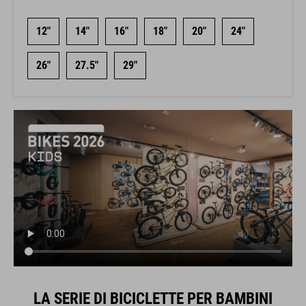
12"
14"
16"
18"
20"
24"
26"
27.5"
29"
LA SERIE DI BICICLETTE PER BAMBINI