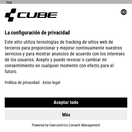
TM
869
EUR
DETTAGLI
REACTION 240
PRO
869
EUR