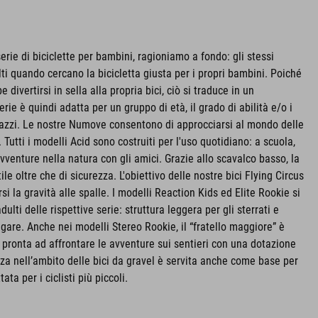
rie di biciclette per bambini, ragioniamo a fondo: gli stessi
ti quando cercano la bicicletta giusta per i propri bambini. Poiché
ivertirsi in sella alla propria bici, ciò si traduce in un
erie è quindi adatta per un gruppo di età, il grado di abilità e/o i
ragazzi. Le nostre Numove consentono di approcciarsi al mondo delle
 Tutti i modelli Acid sono costruiti per l'uso quotidiano: a scuola,
 avventure nella natura con gli amici. Grazie allo scavalco basso, la
le oltre che di sicurezza. L'obiettivo delle nostre bici Flying Circus
rsi la gravità alle spalle. I modelli Reaction Kids ed Elite Rookie si
dulti delle rispettive serie: struttura leggera per gli sterrati e
gare. Anche nei modelli Stereo Rookie, il “fratello maggiore” è
 pronta ad affrontare le avventure sui sentieri con una dotazione
za nell’ambito delle bici da gravel è servita anche come base per
ta per i ciclisti più piccoli.