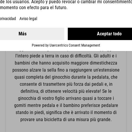
POSIZIONE DELLE GINOCCHIA
La posizione delle ginocchia è determinata dall'altezza
della sella. Per i principianti si raccomanda un'altezza
più bassa per la sella, che porta a piegare
maggiormente le ginocchia, permettendo di appoggiare
l'intero piede a terra in caso di difficoltà. Gli adulti e i
bambini che hanno acquisito maggiore dimestichezza
possono alzare la sella fino a raggiungere un'estensione
quasi completa del ginocchio durante la pedalata, che
consente di trasmettere più forza dai pedali e, in
definitiva, di ottenere velocità più elevate! Se le
ginocchia di vostro figlio arrivano quasi a toccare i
gomiti mentre pedala e il bambino preferisce pedalare
stando in piedi, significa che è arrivato il momento di
provare una bicicletta di una misura più grande.