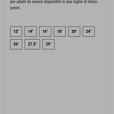
per adulti da essere disponibili in due taglie di telaio
junior.
12"
14"
16"
18"
20"
24"
26"
27.5"
29"