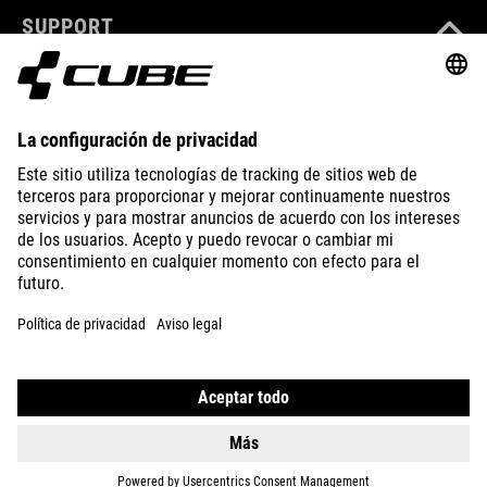
SUPPORT
ABOUT US
EXPLORE
IMPRINT
PRIVACY
EU DATA ACT
PRESS
B2B
SPAIN
ITALIANO