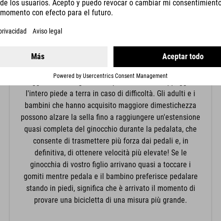
POSIZIONE DELLE GINOCCHIA
La posizione delle ginocchia è determinata dall'altezza
della sella. Per i principianti si raccomanda un'altezza
più bassa per la sella, che porta a piegare
maggiormente le ginocchia, permettendo di appoggiare
l'intero piede a terra in caso di difficoltà. Gli adulti e i
bambini che hanno acquisito maggiore dimestichezza
possono alzare la sella fino a raggiungere un'estensione
quasi completa del ginocchio durante la pedalata, che
consente di trasmettere più forza dai pedali e, in
definitiva, di ottenere velocità più elevate! Se le
ginocchia di vostro figlio arrivano quasi a toccare i
gomiti mentre pedala e il bambino preferisce pedalare
stando in piedi, significa che è arrivato il momento di
provare una bicicletta di una misura più grande.