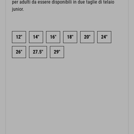
per adulti da essere disponibili in due taglie di telaio
junior.
12"
14"
16"
18"
20"
24"
26"
27.5"
29"