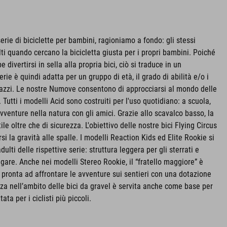
rie di biciclette per bambini, ragioniamo a fondo: gli stessi
ti quando cercano la bicicletta giusta per i propri bambini. Poiché
ivertirsi in sella alla propria bici, ciò si traduce in un
erie è quindi adatta per un gruppo di età, il grado di abilità e/o i
ragazzi. Le nostre Numove consentono di approcciarsi al mondo delle
 Tutti i modelli Acid sono costruiti per l'uso quotidiano: a scuola,
 avventure nella natura con gli amici. Grazie allo scavalco basso, la
le oltre che di sicurezza. L'obiettivo delle nostre bici Flying Circus
rsi la gravità alle spalle. I modelli Reaction Kids ed Elite Rookie si
dulti delle rispettive serie: struttura leggera per gli sterrati e
gare. Anche nei modelli Stereo Rookie, il “fratello maggiore” è
 pronta ad affrontare le avventure sui sentieri con una dotazione
za nell’ambito delle bici da gravel è servita anche come base per
ta per i ciclisti più piccoli.