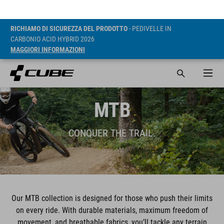
RICHIAMO DI SICUREZZA DEL PRODOTTO
- PEDIVELLE IN
CARBONIO ACID HYBRID 2026
MAGGIORI INFORMAZIONI
MTB
CONQUER THE TRAIL.
Our MTB collection is designed for those who push their limits
on every ride. With durable materials, maximum freedom of
movement, and breathable fabrics, you’ll tackle any terrain